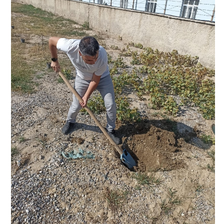
EĞİTİM BİRİMİ
EMANET EŞYA
EMANET PARA
GENEL BÜTÇE
İNFAZ KALEMİ
PERSONEL KALEMİ
PSİKO-SOSYAL SERVİS
SAĞLIK BİRİMİ
İŞ YURDU
ELMA CAFE
KANTİN
KUAFÖR
İLETİŞİM