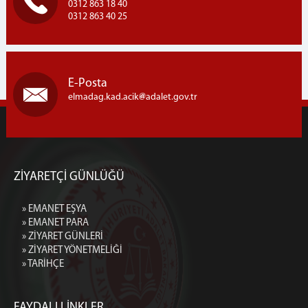
0312 863 18 40
0312 863 40 25
E-Posta
elmadag.kad.acik
adalet.gov.tr
ZİYARETÇİ GÜNLÜĞÜ
» EMANET EŞYA
» EMANET PARA
» ZİYARET GÜNLERİ
» ZİYARET YÖNETMELİĞİ
» TARİHÇE
FAYDALI LİNKLER