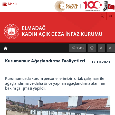
Menü
ELMADAĞ KADIN AÇIK CEZA İNFAZ KURUMU
ELMADAĞ
KADIN AÇIK CEZA İNFAZ KURUMU
HAKKIMIZDA
A-
A+
Paylaş
KURUMUMUZ
MİSYONUMUZ
Kurumumuz Ağaçlandırma Faaliyetleri
17.10.2023
VİZYONUMUZ
FOTOĞRAF GALERİSİ
Kurumumuzda kurum personellerimizin ortak çalışması ile
TARİHÇE
ağaçlandırma ve daha önce yapılan ağaçlandırma alanının
bakım çalışması yapıldı.
İDARİ YAPI
CUMHURİYET BAŞSAVCISI
KURUM MÜDÜRÜ
BİRİMLERİMİZ